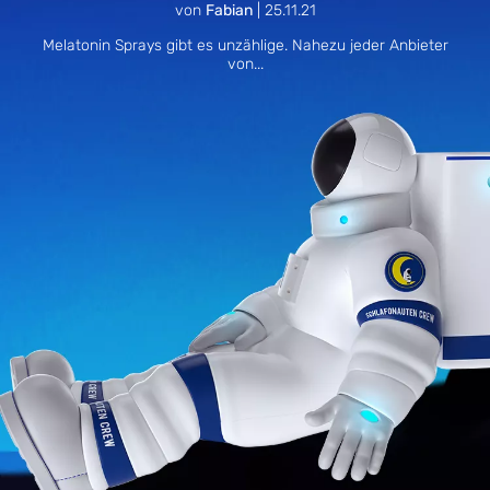
von
Fabian
|
25.11.21
Melatonin Sprays gibt es unzählige. Nahezu jeder Anbieter
von...