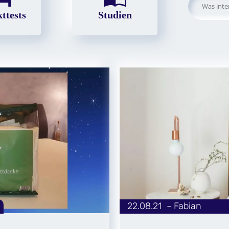
Suchen
ttests
Studien
nach:
22.08.21
|
Fabian
von