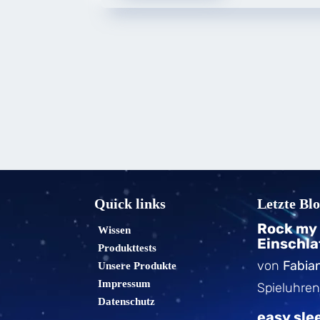
Quick links
Letzte Bl
Rock my 
Wissen
Einschla
Produkttests
von
Fabia
Unsere Produkte
Impressum
Spieluhren 
Datenschutz
easy sle