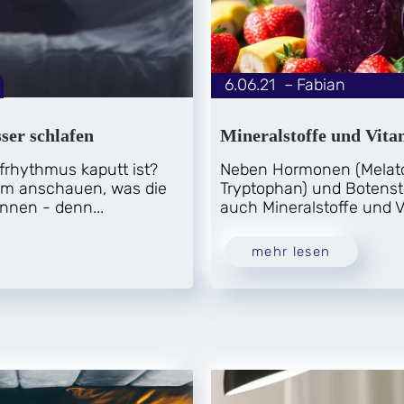
6.06.21
|
Fabian
von
ser schlafen
Mineralstoffe und Vita
frhythmus kaputt ist?
Neben Hormonen (Melaton
am anschauen, was die
Tryptophan) und Botensto
nnen - denn...
auch Mineralstoffe und V
mehr lesen