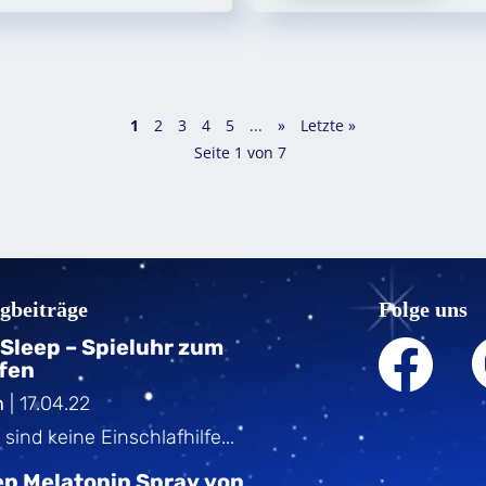
1
2
3
4
5
...
»
Letzte »
Seite 1 von 7
ogbeiträge
Folge uns
Sleep – Spieluhr zum
fen
n
|
17.04.22
sind keine Einschlafhilfe...
ep Melatonin Spray von