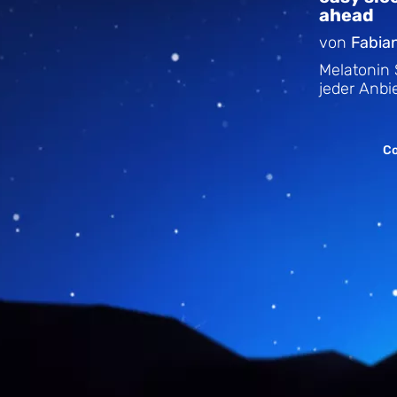
ahead
von
Fabia
Melatonin 
jeder Anbie
Co