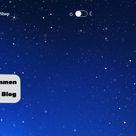
☼
☾
Shop