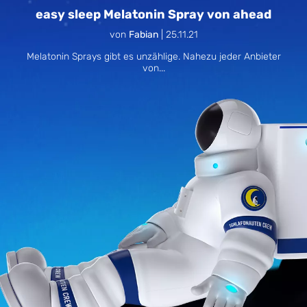
easy sleep Melatonin Spray von ahead
von
Fabian
|
25.11.21
Melatonin Sprays gibt es unzählige. Nahezu jeder Anbieter
von...