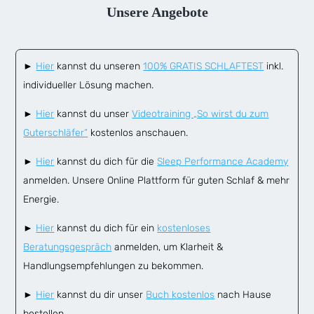
Unsere Angebote
►
Hier
kannst du unseren
100% GRATIS SCHLAFTEST
inkl.
individueller Lösung machen.
►
Hier
kannst du unser
Videotraining „So wirst du zum
Guterschläfer“
kostenlos anschauen.
►
Hier
kannst du dich für die
Sleep Performance Academy
anmelden. Unsere Online Plattform für guten Schlaf & mehr
Energie.
►
Hier
kannst du dich für ein
kostenloses
Beratungsgespräch
anmelden, um Klarheit &
Handlungsempfehlungen zu bekommen.
►
Hier
kannst du dir unser
Buch kostenlos
nach Hause
bestellen.