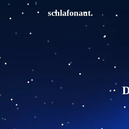
schlafonaut.
D