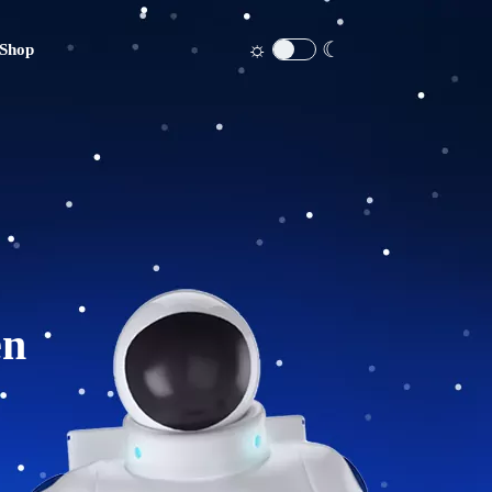
☼
☾
Shop
en