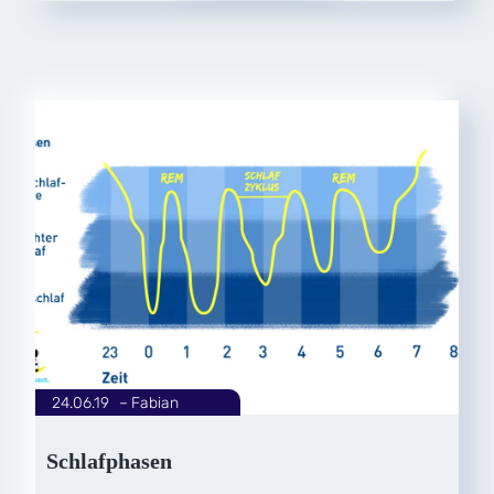
24.06.19
|
Fabian
von
Schlafphasen