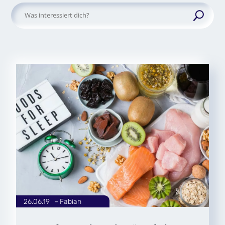
Suchen
nach:
26.06.19
|
Fabian
von