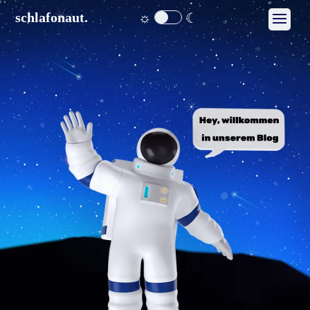
☼
☾
schlafonaut.