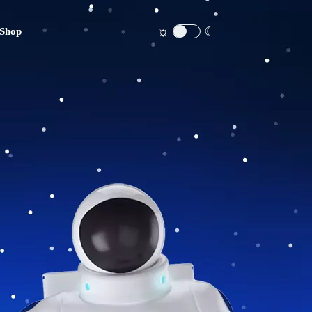
☼
☾
Shop