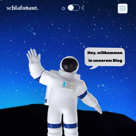
☼
☾
schlafonaut.