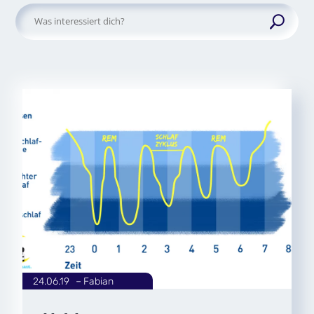
Suchen
nach:
24.06.19
|
Fabian
von