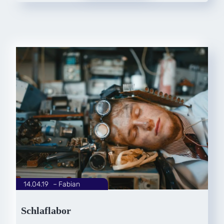
14.04.19
|
Fabian
von
Schlaflabor