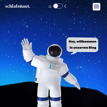
☼
☾
schlafonaut.