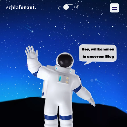
☼
☾
schlafonaut.