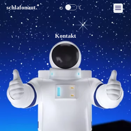
☼
☾
schlafonaut.
Kontakt