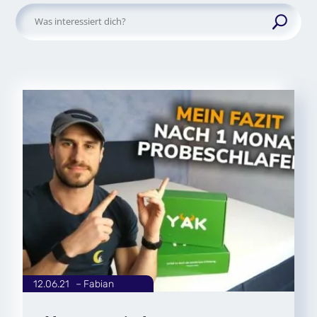
Suchen
nach:
12.06.21
|
Fabian
von