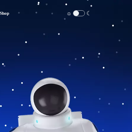
☼
☾
Shop