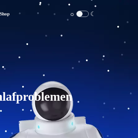
☼
☾
Shop
chlafproblemen