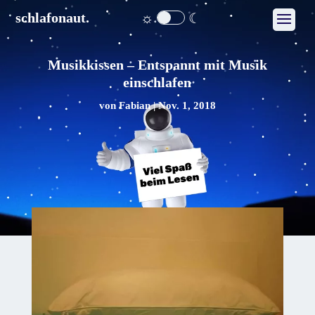
☼
☾
schlafonaut.
Musikkissen – Entspannt mit Musik
einschlafen
von
Fabian
|
Nov. 1, 2018