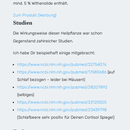
mind. 5 % Withanolide enthält.
Zum Produkt (Werbung)
Studien
Die Wirkungsweise dieser Heilpflanze war schon
Gegenstand zahlreicher Studien.
Ich habe Dir beispielhaft einige mitgebracht:
https://www.ncbi.nlm.nih.gov/pubmed/22754076
https://www.ncbi.nlm.nih.gov/pubmed/17585686
(auf
Schlaf bezogen – leider bei Mäusen!)
https://www.ncbi.nlm.nih.gov/pubmed/28207892
(selbiges)
https://www.ncbi.nlm.nih.gov/pubmed/23125505
https://www.ncbi.nlm.nih.gov/pubmed/23439798
(Schlafbeere sehr positiv für Deinen Cortisol Spiegel)