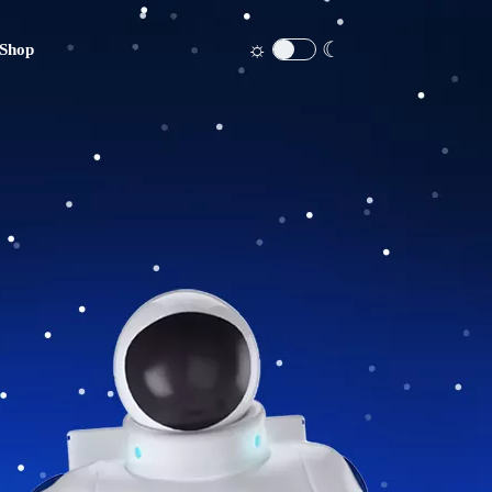
☼
☾
Shop