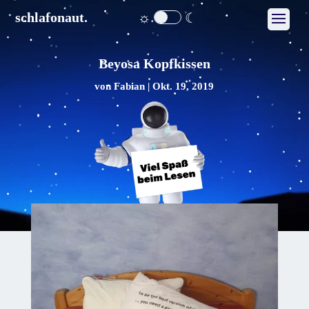
☼
☾
schlafonaut.
Beyosa Kopfkissen
von
Fabian
|
Okt. 19, 2019